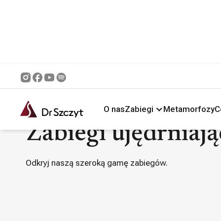
Główna /
Zabiegi /
Zabiegi ujędrniające i modelujące
O nas
Zabiegi
Metamorfozy
C
Zabiegi ujędrniają
Odkryj naszą szeroką gamę zabiegów.