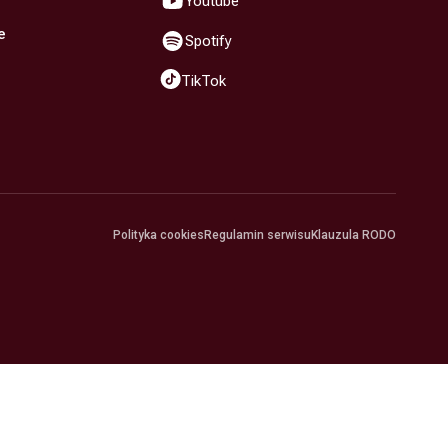
Youtube
e
Spotify
TikTok
Polityka cookies
Regulamin serwisu
Klauzula RODO