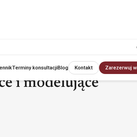
ennik
Terminy konsultacji
Blog
Kontakt
Zarezerwuj w
ce i modelujące