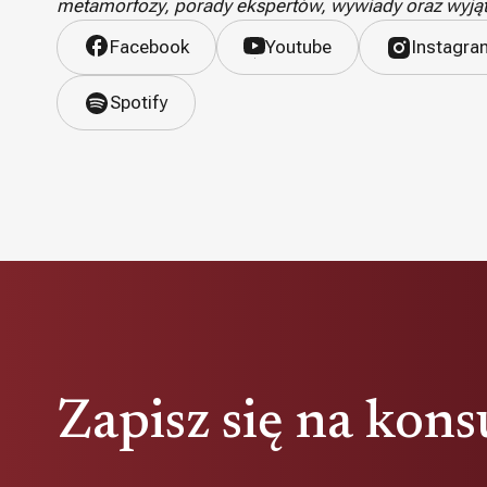
metamorfozy, porady ekspertów, wywiady oraz wyjąt
Facebook
Youtube
Instagra
Spotify
Zapisz się na kons