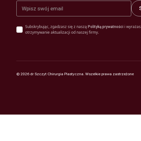
Subskrybując, zgadzasz się z naszą
i wyrażas
Polityką prywatności
otrzymywanie aktualizacji od naszej firmy.
©
2026
dr Szczyt Chirurgia Plastyczna. Wszelkie prawa zastrzeżone