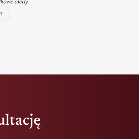
kowe oferty.
m
ultację