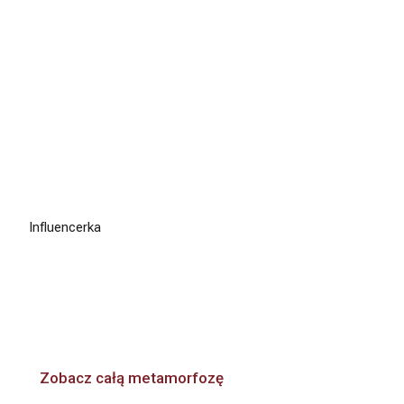
Metamorfozy gwiazd
Zobacz naszą wspólną drogę do piękna.
Influencerka
Maja Hyży
Operacja biustu w ramach Mommy Makeover -
sprawdź, jak przebiegał pierwszy etap metamorfozy.
Zobacz całą metamorfozę