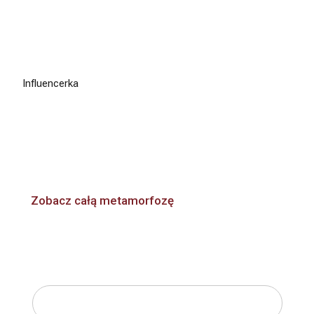
Influencerka
Monika Chwajoł
Sprawdź, jak osiągnęliśmy efekt dzięki Deep Plane
Face Lift oraz jakie emocje nam towarzyszyły.
Zobacz całą metamorfozę
Zobacz wszystkie metamorfozy gwiazd