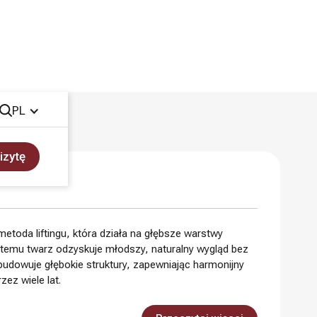
PL
izytę
toda liftingu, która działa na głębsze warstwy
i temu twarz odzyskuje młodszy, naturalny wygląd bez
budowuje głębokie struktury, zapewniając harmonijny
zez wiele lat.