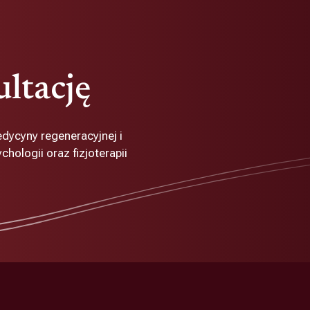
ultację
edycyny regeneracyjnej i
hologii oraz fizjoterapii