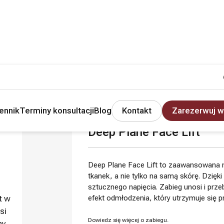
ennik
Terminy konsultacji
Blog
Kontakt
Zarezerwuj w
Deep Plane Face Lift
Deep Plane Face Lift to zaawansowana me
tkanek, a nie tylko na samą skórę. Dzięk
sztucznego napięcia. Zabieg unosi i prze
t w
efekt odmłodzenia, który utrzymuje się pr
si
Dowiedz się więcej o zabiegu.
hy