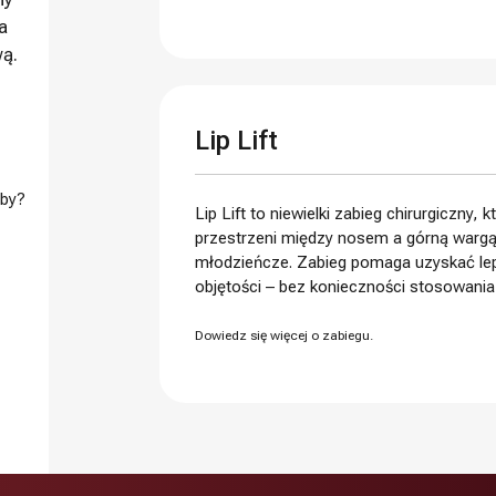
a
wą.
Lip Lift
eby?
Lip Lift to niewielki zabieg chirurgiczny,
przestrzeni między nosem a górną wargą, u
młodzieńcze. Zabieg pomaga uzyskać leps
objętości – bez konieczności stosowania
Dowiedz się więcej o zabiegu.