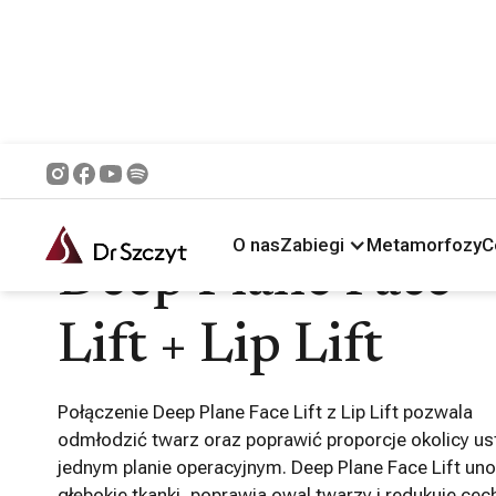
Główna /
Zabiegi /
Operacje łączone /
Deep Plane Face Lift + Lip Lift
O nas
Zabiegi
Metamorfozy
C
Deep Plane Face
Lift + Lip Lift
Połączenie Deep Plane Face Lift z Lip Lift pozwala
odmłodzić twarz oraz poprawić proporcje okolicy us
jednym planie operacyjnym. Deep Plane Face Lift uno
głębokie tkanki, poprawia owal twarzy i redukuje cec