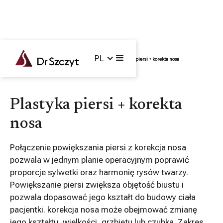
PL
Główna /
Zabiegi /
Operacje łączone /
Plastyka piersi + korekta nosa
Plastyka piersi + korekta
nosa
Połączenie powiększania piersi z korekcja nosa
pozwala w jednym planie operacyjnym poprawić
proporcje sylwetki oraz harmonię rysów twarzy.
Powiększanie piersi zwiększa objętość biustu i
pozwala dopasować jego kształt do budowy ciała
pacjentki. korekcja nosa może obejmować zmianę
jego kształtu, wielkości, grzbietu lub czubka. Zakres