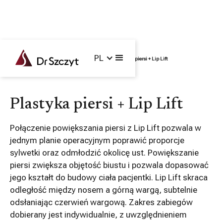
PL
Główna /
Zabiegi /
Operacje łączone /
Plastyka piersi + Lip Lift
Plastyka piersi + Lip Lift
Połączenie powiększania piersi z Lip Lift pozwala w
jednym planie operacyjnym poprawić proporcje
sylwetki oraz odmłodzić okolicę ust. Powiększanie
piersi zwiększa objętość biustu i pozwala dopasować
jego kształt do budowy ciała pacjentki. Lip Lift skraca
odległość między nosem a górną wargą, subtelnie
odsłaniając czerwień wargową. Zakres zabiegów
dobierany jest indywidualnie, z uwzględnieniem