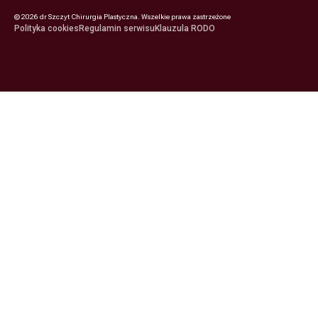
©
2026
dr Szczyt Chirurgia Plastyczna. Wszelkie prawa zastrzeżone
Polityka cookies
Regulamin serwisu
Klauzula RODO