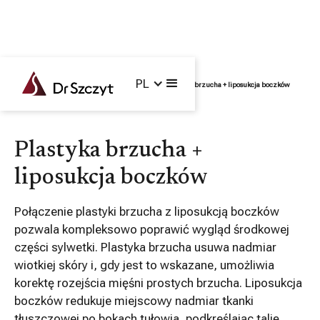
PL
Główna /
Zabiegi /
Operacje łączone /
Plastyka brzucha + liposukcja boczków
Plastyka brzucha +
liposukcja boczków
Połączenie plastyki brzucha z liposukcją boczków
pozwala kompleksowo poprawić wygląd środkowej
części sylwetki. Plastyka brzucha usuwa nadmiar
wiotkiej skóry i, gdy jest to wskazane, umożliwia
korektę rozejścia mięśni prostych brzucha. Liposukcja
boczków redukuje miejscowy nadmiar tkanki
tłuszczowej po bokach tułowia, podkreślając talię.