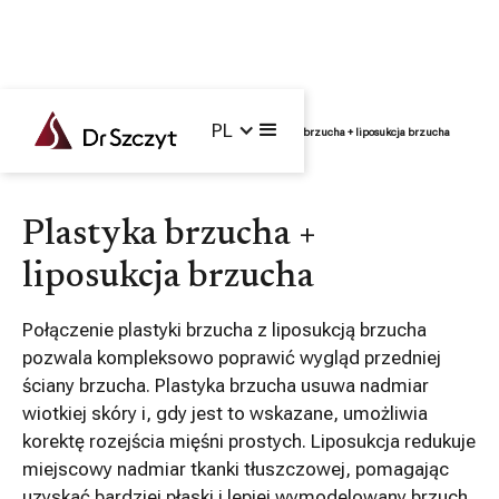
PL
Główna /
Zabiegi /
Operacje łączone /
Plastyka brzucha + liposukcja brzucha
Plastyka brzucha +
liposukcja brzucha
Połączenie plastyki brzucha z liposukcją brzucha
pozwala kompleksowo poprawić wygląd przedniej
ściany brzucha. Plastyka brzucha usuwa nadmiar
wiotkiej skóry i, gdy jest to wskazane, umożliwia
korektę rozejścia mięśni prostych. Liposukcja redukuje
miejscowy nadmiar tkanki tłuszczowej, pomagając
uzyskać bardziej płaski i lepiej wymodelowany brzuch.