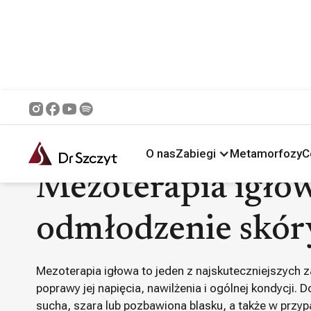
Główna /
Zabiegi /
Medycyna Estetyczna i Dermatologia /
Mezoterapia 
O nas
Zabiegi
Metamorfozy
C
Mezoterapia igłow
odmłodzenie skór
Mezoterapia igłowa to jeden z najskuteczniejszych 
poprawy jej napięcia, nawilżenia i ogólnej kondycji.
sucha, szara lub pozbawiona blasku, a także w prz