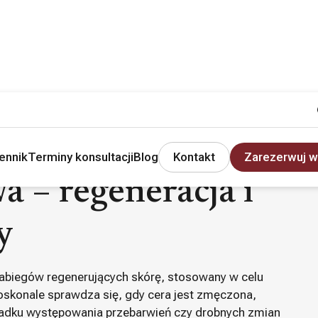
igłowa – regeneracja i odmłodzenie skóry
ennik
Terminy konsultacji
Blog
Kontakt
Zarezerwuj w
a – regeneracja i
y
zabiegów regenerujących skórę, stosowany w celu
 Doskonale sprawdza się, gdy cera jest zmęczona,
ypadku występowania przebarwień czy drobnych zmian