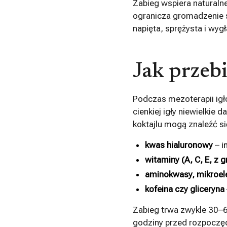
Zabieg wspiera naturaln
ogranicza gromadzenie si
napięta, sprężysta i wyg
Jak przebi
Podczas mezoterapii ig
cienkiej igły niewielkie
koktajlu mogą znaleźć si
kwas hialuronowy
– i
witaminy (A, C, E, z g
aminokwasy, mikroele
kofeina czy gliceryna
Zabieg trwa zwykle 30–60
godziny przed rozpoczęc