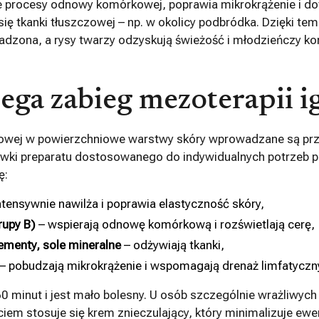
e procesy odnowy komórkowej, poprawia mikrokrążenie i dotl
ę tkanki tłuszczowej – np. w okolicy podbródka. Dzięki temu
ładzona, a rysy twarzy odzyskują świeżość i młodzieńczy kon
ega zabieg mezoterapii i
łowej w powierzchniowe warstwy skóry wprowadzane są pr
 dawki preparatu dostosowanego do indywidualnych potrzeb p
ę:
ntensywnie nawilża i poprawia elastyczność skóry,
rupy B)
– wspierają odnowę komórkową i rozświetlają cerę,
menty, sole mineralne
– odżywiają tkanki,
– pobudzają mikrokrążenie i wspomagają drenaż limfatyczn
 minut i jest mało bolesny. U osób szczególnie wrażliwych 
iem stosuje się krem znieczulający, który minimalizuje ewe