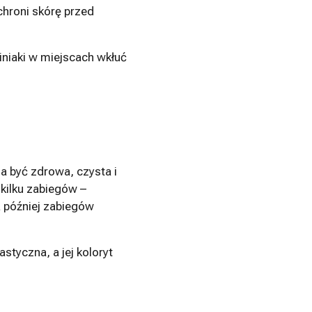
chroni skórę przed
iniaki w miejscach wkłuć
na być zdrowa, czysta i
 kilku zabiegów –
a później zabiegów
astyczna, a jej koloryt