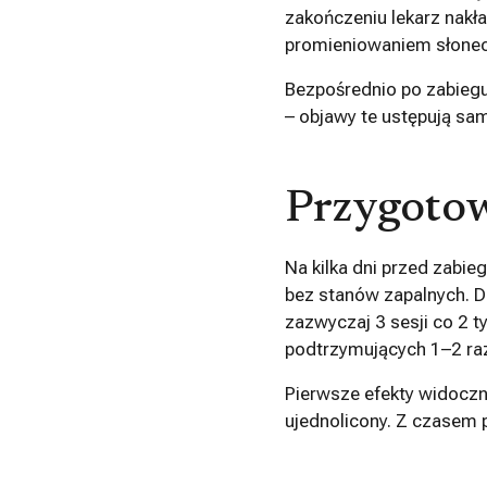
zakończeniu lekarz nakła
promieniowaniem słone
Bezpośrednio po zabiegu
– objawy te ustępują samo
Przygotow
Na kilka dni przed zabie
bez stanów zapalnych. Dl
zazwyczaj 3 sesji co 2 
podtrzymujących 1–2 raz
Pierwsze efekty widoczne 
ujednolicony. Z czasem p