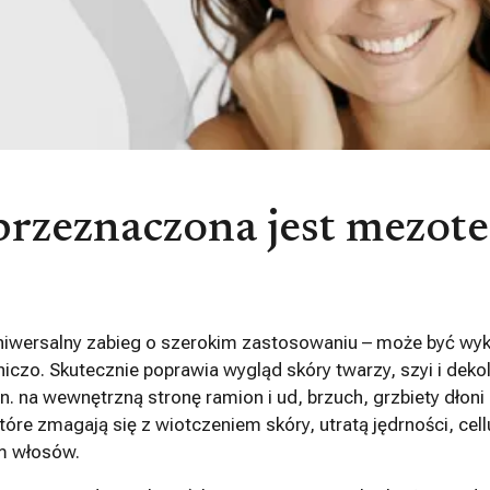
przeznaczona jest mezote
uniwersalny zabieg o szerokim zastosowaniu – może być w
czniczo. Skutecznie poprawia wygląd skóry twarzy, szyi i deko
n. na wewnętrzną stronę ramion i ud, brzuch, grzbiety dłoni
óre zmagają się z wiotczeniem skóry, utratą jędrności, cell
m włosów.