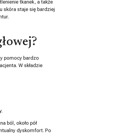
enienie tkanek, a także
 skóra staje się bardziej
tur.
głowej?
zy pomocy bardzo
acjenta. W składzie
y.
na ból, około pół
ntualny dyskomfort. Po