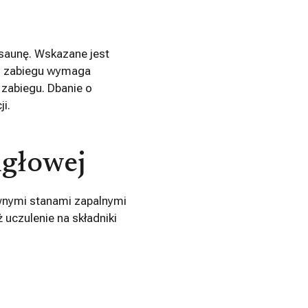
i saunę. Wskazane jest
po zabiegu wymaga
o zabiegu. Dbanie o
i.
igłowej
ywnymi stanami zapalnymi
uczulenie na składniki