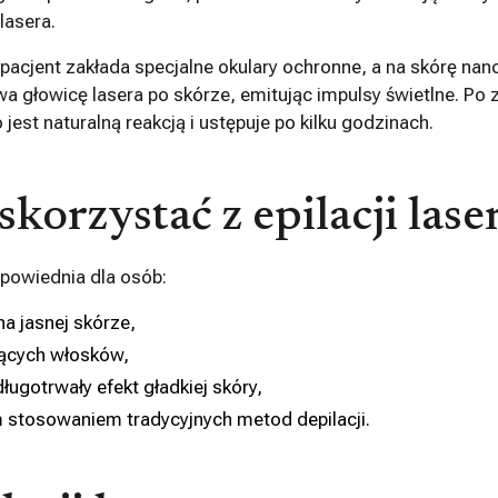
lasera.
pacjent zakłada specjalne okulary ochronne, a na skórę nano
wa głowicę lasera po skórze, emitując impulsy świetlne. Po
jest naturalną reakcją i ustępuje po kilku godzinach.
korzystać z epilacji las
dpowiednia dla osób:
a jasnej skórze,
ących włosków,
ugotrwały efekt gładkiej skóry,
stosowaniem tradycyjnych metod depilacji.