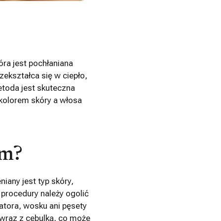
óra jest pochłaniana
zekształca się w ciepło,
toda jest skuteczna
kolorem skóry a włosa
em?
iany jest typ skóry,
procedury należy ogolić
atora, wosku ani pęsety
 wraz z cebulką, co może