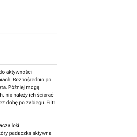
 do aktywności
iach. Bezpośrednio po
ęta. Później mogą
h, nie należy ich ścierać
z dobę po zabiegu. Filtr
acza leki
kóry padaczka aktywna