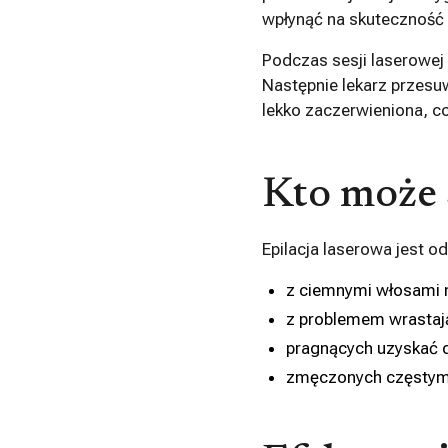
wpłynąć na skuteczność 
Podczas sesji laserowej 
Następnie lekarz przesu
lekko zaczerwieniona, co 
Kto może s
Epilacja laserowa jest o
z ciemnymi włosami n
z problemem wrastaj
pragnących uzyskać dł
zmęczonych częstym 