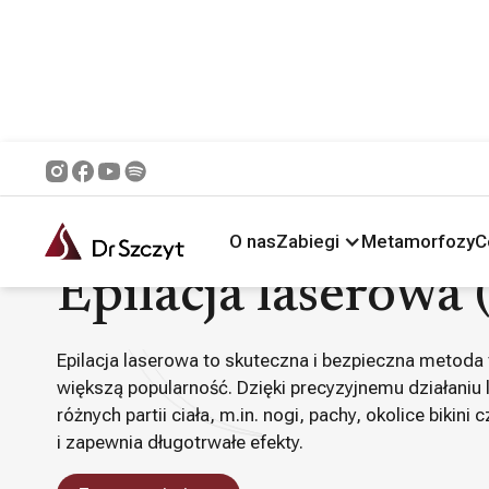
Główna /
Zabiegi /
Medycyna Estetyczna i Dermatologia /
Epilacja las
O nas
Zabiegi
Metamorfozy
C
Epilacja laserow
Epilacja laserowa to skuteczna i bezpieczna metoda
większą popularność. Dzięki precyzyjnemu działaniu 
różnych partii ciała, m.in. nogi, pachy, okolice bikini
i zapewnia długotrwałe efekty.