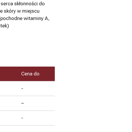
serca skłonności do
e skóry w miejscu
(pochodne witaminy A,
etek)
Cena do
-
–
-