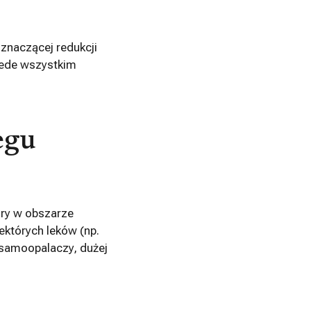
znaczącej redukcji
zede wszystkim
egu
kóry w obszarze
ektórych leków (np.
a samoopalaczy, dużej