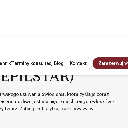
erowa (EPILSTAR)
ennik
Terminy konsultacji
Blog
Kontakt
Zarezerwuj w
a (EPILSTAR)
 trwałego usuwania owłosienia, która zyskuje coraz
lasera możliwe jest usunięcie niechcianych włosków z
 czy twarz. Zabieg jest szybki, mało inwazyjny