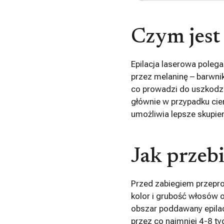
Czym jest 
Epilacja laserowa polega
przez melaninę – barwnik
co prowadzi do uszkodz
głównie w przypadku cie
umożliwia lepsze skupien
Jak przebi
Przed zabiegiem przepro
kolor i grubość włosów 
obszar poddawany epilac
przez co najmniej 4-8 t