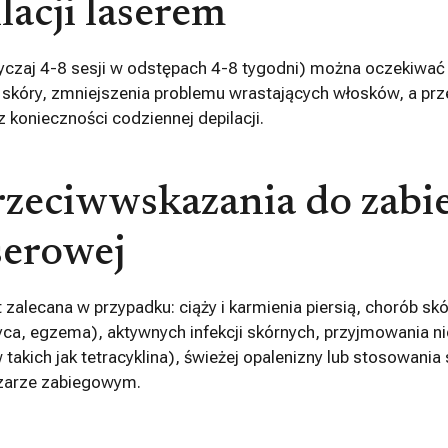
lacji laserem
yczaj 4-8 sesji w odstępach 4-8 tygodni) można oczekiwać 
 skóry, zmniejszenia problemu wrastających włosków, a pr
 konieczności codziennej depilacji.
przeciwwskazania do zabi
aserowej
st zalecana w przypadku: ciąży i karmienia piersią, chorób s
ca, egzema), aktywnych infekcji skórnych, przyjmowania ni
 takich jak tetracyklina), świeżej opalenizny lub stosowani
szarze zabiegowym.