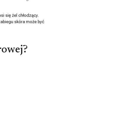
si się żel chłodzący.
 zabiegu skóra może być
erowej?