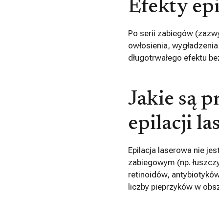
Efekty epi
Po serii zabiegów (zazw
owłosienia, wygładzenia
długotrwałego efektu bez
Jakie są 
epilacji l
Epilacja laserowa nie je
zabiegowym (np. łuszczy
retinoidów, antybiotyków
liczby pieprzyków w ob