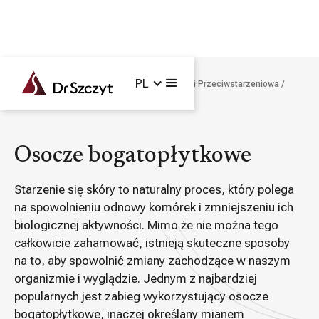
PL
Główna /
Zabiegi /
Medycyna Regeneracyjna i Przeciwstarzeniowa /
Osocze bogatopłytkowe
Osocze bogatopłytkowe
Starzenie się skóry to naturalny proces, który polega
na spowolnieniu odnowy komórek i zmniejszeniu ich
biologicznej aktywności. Mimo że nie można tego
całkowicie zahamować, istnieją skuteczne sposoby
na to, aby spowolnić zmiany zachodzące w naszym
organizmie i wyglądzie. Jednym z najbardziej
popularnych jest zabieg wykorzystujący osocze
bogatopłytkowe, inaczej określany mianem