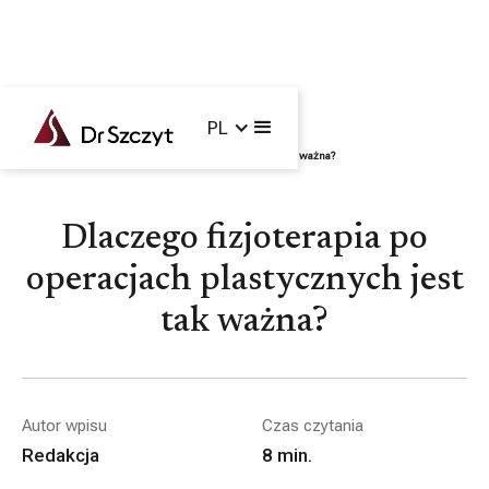
PL
Główna /
Blog /
Ciało i twarz
/
Dlaczego fizjoterapia po operacjach plastycznych jest tak ważna?
Dlaczego fizjoterapia po
operacjach plastycznych jest
tak ważna?
Autor wpisu
Czas czytania
Redakcja
8
min.