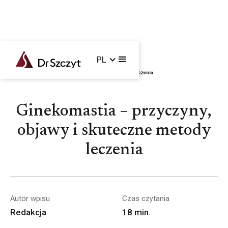
PL
Główna /
Blog /
Sylwetka
/
Ginekomastia – przyczyny, objawy i skuteczne metody leczenia
Ginekomastia – przyczyny,
objawy i skuteczne metody
leczenia
Autor wpisu
Czas czytania
Redakcja
18
min.