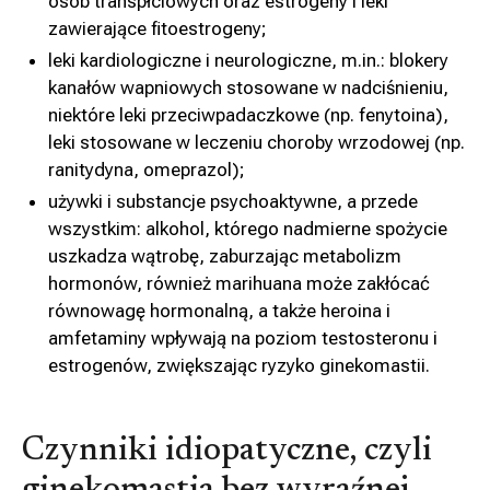
osób transpłciowych oraz estrogeny i leki
zawierające fitoestrogeny;
leki kardiologiczne i neurologiczne, m.in.: blokery
kanałów wapniowych stosowane w nadciśnieniu,
niektóre leki przeciwpadaczkowe (np. fenytoina),
leki stosowane w leczeniu choroby wrzodowej (np.
ranitydyna, omeprazol);
używki i substancje psychoaktywne, a przede
wszystkim: alkohol, którego nadmierne spożycie
uszkadza wątrobę, zaburzając metabolizm
hormonów, również marihuana może zakłócać
równowagę hormonalną, a także heroina i
amfetaminy wpływają na poziom testosteronu i
estrogenów, zwiększając ryzyko ginekomastii.
Czynniki idiopatyczne, czyli