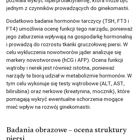
pozwala wykryć hiperprolaktynemię, która może być
jednym z czynników prowadzących do ginekomastii.
Dodatkowo badanie hormonów tarczycy (TSH, FT3 i
FT4) umożliwia ocenę funkcji tego narządu, ponieważ
jego zaburzenia wpływają na gospodarkę hormonalną
i prowadzą do rozrostu tkanki gruczołowej piersi. W
celu wykluczenia nowotworów jąder analizuje się
markery nowotworowe (hCG i AFP). Ocena funkcji
wątroby i nerek jest również istotna, ponieważ
narządy te biorą udział w metabolizmie hormonów. W
tym celu wykonuje się testy wątrobowe (ALT, AST,
bilirubina) oraz nerkowe (kreatynina, mocznik), które
pomagają wykryć ewentualne schorzenia mogące
mieć wpływ na rozwój ginekomastii.
Badania obrazowe – ocena struktury
piersi