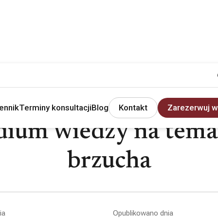
ennik
Terminy konsultacji
Blog
Kontakt
Zarezerwuj w
um wiedzy na temat
brzucha
ia
Opublikowano dnia