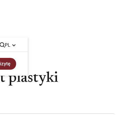
PL
izytę
 plastyki