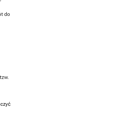
ót do
tzw.
iczyć