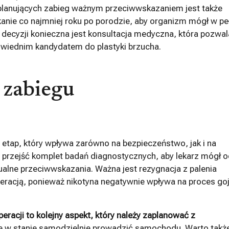
et planujących zabieg ważnym przeciwwskazaniem jest także
kanie co najmniej roku po porodzie, aby organizm mógł w pe
decyzji konieczna jest konsultacja medyczna, która pozwal
dpowiednim kandydatem do plastyki brzucha.
 zabiegu
 etap, który wpływa zarówno na bezpieczeństwo, jak i na
n przejść komplet badań diagnostycznych, aby lekarz mógł o
ualne przeciwwskazania. Ważna jest rezygnacja z palenia
eracją, ponieważ nikotyna negatywnie wpływa na proces go
operacji to kolejny aspekt, który należy zaplanować z
zie w stanie samodzielnie prowadzić samochodu. Warto takż