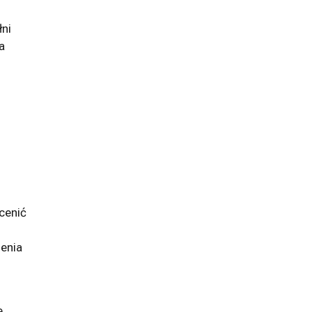
łni
a
cenić
jenia
e