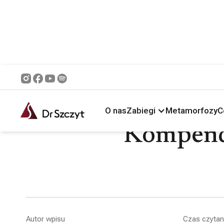
Główna /
Blog /
Ciało
/
Kompendium wiedzy na temat plastyki brzucha
O nas
Zabiegi
Metamorfozy
C
Kompendi
Autor wpisu
Czas czytan