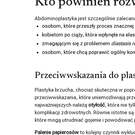
Kto powinien roz
Abdominoplastyka jest szczególnie zalecan
osobom, które przeszły proces znacznej
kobietom po ciąży, która wpłynęła na ela
zmagającym się z problemem
diastasis r
osobom, które chcą poprawić ogólny kont
Przeciwwskazania do pla
Plastyka brzucha, chociaż skuteczna w popr
przeciwwskazania, które uniemożliwiają prz
najważniejszych należą
otyłość
, która nie t
komplikacji zdrowotnych. Równie istotne są
które mogą utrudniać gojenie i powodować 
Palenie papierosów
to kolejny czynnik wykl