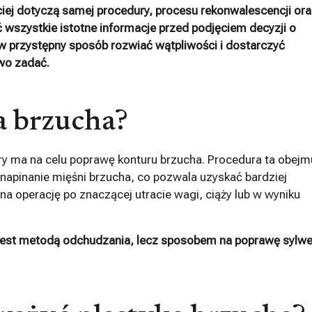
ęściej dotyczą samej procedury, procesu rekonwalescencji or
 wszystkie istotne informacje przed podjęciem decyzji o
 w przystępny sposób rozwiać wątpliwości i dostarczyć
two zadać.
a brzucha?
óry ma na celu poprawę konturu brzucha. Procedura ta obejm
e napinanie mięśni brzucha, co pozwala uzyskać bardziej
na operację po znaczącej utracie wagi, ciąży lub w wyniku
jest metodą odchudzania, lecz sposobem na poprawę sylwet