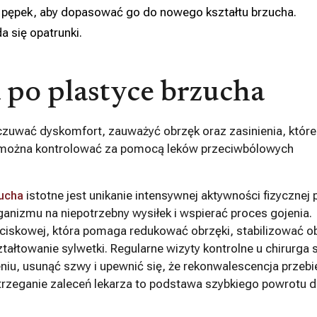
a pępek, aby dopasować go do nowego kształtu brzucha.
a się opatrunki.
 po plastyce brzucha
zuwać dyskomfort, zauważyć obrzęk oraz zasinienia, które
 można kontrolować za pomocą leków przeciwbólowych
zucha
istotne jest unikanie intensywnej aktywności fizycznej 
rganizmu na niepotrzebny wysiłek i wspierać proces gojenia.
iskowej, która pomaga redukować obrzęki, stabilizować o
towanie sylwetki. Regularne wizyty kontrolne u chirurga 
iu, usunąć szwy i upewnić się, że rekonwalescencja przeb
strzeganie zaleceń lekarza to podstawa szybkiego powrotu 