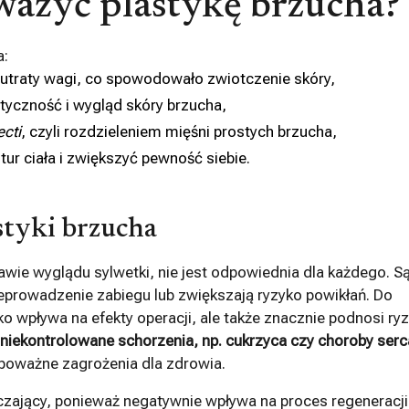
ważyć plastykę brzucha?
a:
 utraty wagi, co spowodowało zwiotczenie skóry,
styczność i wygląd skóry brzucha,
ecti
, czyli rozdzieleniem mięśni prostych brzucha,
ur ciała i zwiększyć pewność siebie.
styki brzucha
awie wyglądu sylwetki, nie jest odpowiednia dla każdego. S
eprowadzenie zabiegu lub zwiększają ryzyko powikłań. Do
ylko wpływa na efekty operacji, ale także znacznie podnosi ry
niekontrolowane schorzenia, np. cukrzyca czy choroby serc
poważne zagrożenia dla zdrowia.
uczający, ponieważ negatywnie wpływa na proces regeneracji