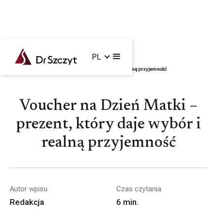
PL
Główna /
Blog /
Ciało i twarz
/
Voucher na Dzień Matki – prezent, który daje wybór i realną przyjemność
Voucher na Dzień Matki –
prezent, który daje wybór i
realną przyjemność
Autor wpisu
Czas czytania
Redakcja
6
min.