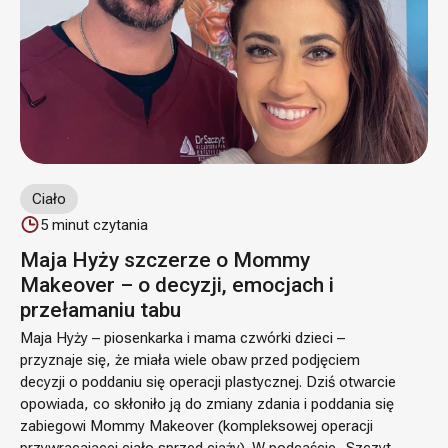
Ciało
5
minut czytania
Maja Hyży szczerze o Mommy
Makeover – o decyzji, emocjach i
przełamaniu tabu
Maja Hyży – piosenkarka i mama czwórki dzieci –
przyznaje się, że miała wiele obaw przed podjęciem
decyzji o poddaniu się operacji plastycznej. Dziś otwarcie
opowiada, co skłoniło ją do zmiany zdania i poddania się
zabiegowi Mommy Makeover (kompleksowej operacji
przywracającej ciało sprzed ciąży). W podcaście „Szczyt