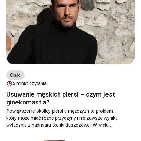
Ciało
5
minut czytania
Usuwanie męskich piersi – czym jest
ginekomastia?
Powiększenie okolicy piersi u mężczyzn to problem,
który może mieć różne przyczyny i nie zawsze wynika
wyłącznie z nadmiaru tkanki tłuszczowej. W wielu
przypadkach mamy do czynienia z ginekomastią, czyli
rozrostem tkanki gruczołowej piersi. To zjawisko może