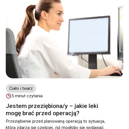
pojawić się w różnym wieku i – choć nie zawsze wiąże
się z zagrożeniem zdrowia – często wpływa na komfort
życia i samopoczucie.
Ciało i twarz
5
minut czytania
Jestem przeziębiona/y – jakie leki
mogę brać przed operacją?
Przeziębienie przed planowaną operacją to sytuacja,
która zdarza się częściej, niż mogłoby się wydawać.