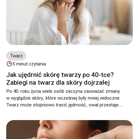
Twarz
5
minut czytania
Jak ujędrnić skórę twarzy po 40-tce?
Zabiegi na twarz dla skóry dojrzałej
Po 40. roku życia wiele osób zaczyna zauważać zmiany
w wyglądzie skóry, które wcześniej były mniej widoczne.
Twarz może stopniowo tracić jędrność, owal przestaje
być wyraźny, a skóra – mimo pielęgnacji – wygląda na
mniej napiętą i bardziej zmęczoną.