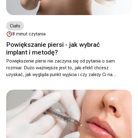
Ciało
8
minut czytania
Powiększanie piersi - jak wybrać
implant i metodę?
Powiększenie piersi nie zaczyna się od pytania o sam
rozmiar. Dużo ważniejsze jest to, jaki efekt chcesz
uzyskać, jak wygląda punkt wyjścia i czy zależy Ci na
wyraźniejszej zmianie, czy raczej na subtelnym
wyrównaniu proporcji. W klinice Dr Szczyt Chirurgia
Plastyczna dobór implantu i metody zawsze opieramy
na konsultacji, bo to właśnie wtedy można ocenić
anatomię piersi, jakość tkanek, asymetrię, stopień
ewentualnego opadania i realne możliwości zabiegu.