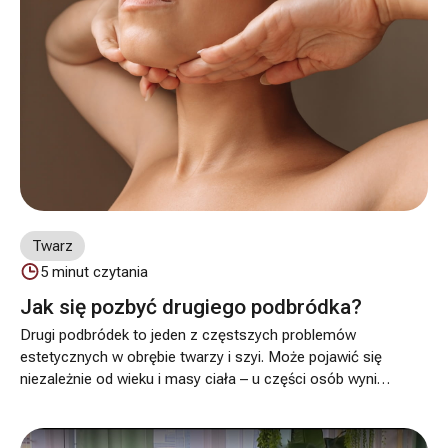
Twarz
5
minut czytania
Jak się pozbyć drugiego podbródka?
Drugi podbródek to jeden z częstszych problemów
estetycznych w obrębie twarzy i szyi. Może pojawić się
niezależnie od wieku i masy ciała – u części osób wynika
z nagromadzenia tkanki tłuszczowej, u innych z utraty
jędrności skóry lub uwarunkowań anatomicznych.