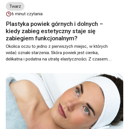
Twarz
6
minut czytania
Plastyka powiek górnych i dolnych –
kiedy zabieg estetyczny staje się
zabiegiem funkcjonalnym?
Okolica oczu to jedno z pierwszych miejsc, w których
widać oznaki starzenia. Skóra powiek jest cienka,
delikatna i podatna na utratę elastyczności. Z czasem
może pojawić się jej nadmiar, opadanie tkanek, a także
tzw. „worki pod oczami”. Dla wielu osób to przede
wszystkim problem estetyczny – twarz wygląda na
zmęczoną, starszą lub bardziej surową.