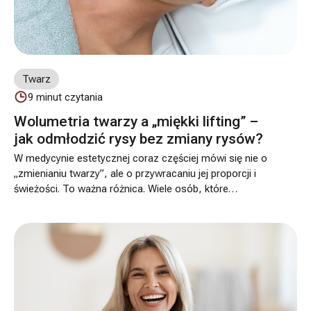
Twarz
9
minut czytania
Wolumetria twarzy a „miękki lifting” –
jak odmłodzić rysy bez zmiany rysów?
W medycynie estetycznej coraz częściej mówi się nie o
„zmienianiu twarzy”, ale o przywracaniu jej proporcji i
świeżości. To ważna różnica. Wiele osób, które
rozważają zabieg, nie chce wyglądać inaczej. Chce
raczej, by twarz wyglądała na mniej zmęczoną, mniej
„opadającą” i bardziej harmonijną.