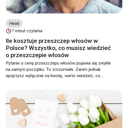
Head
7
minut czytania
Ile kosztuje przeszczep włosów w
Polsce? Wszystko, co musisz wiedzieć
o przeszczepie włosów
Pytanie o cenę przeszczepu włosów pojawia się zwykle
na samym początku. To zrozumiałe. Zanim jednak
spojrzysz wyłącznie na kwotę, warto wiedzieć, co
realnie wpływa na koszt zabiegu i dlaczego dwie osoby
pytające o „przeszczep włosów” mogą usłyszeć
zupełnie inną wycenę. W naszej klinice przeszczep
włosów wykonujemy metodą FUE, a cena zależy przede
wszystkim od zakresu zabiegu, czyli liczby graftów oraz
indywidualnej kwalifikacji.