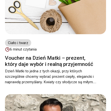
Ciało i twarz
6
minut czytania
Voucher na Dzień Matki – prezent,
który daje wybór i realną przyjemność
Dzień Matki to jedna z tych okazji, przy których
szczególnie chcemy wybrać prezent ciepły, elegancki i
naprawdę przemyślany. Kwiaty czy słodycze są miłym
gestem, ale zwykle zostają z obdarowaną osobą na
krótko. Jeśli zależy Ci na czymś, co daje więcej
swobody, dobrym pomysłem jest voucher kwotowy do
Dr Szczyt Chirurgia Plastyczna.