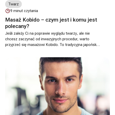
Twarz
9
minut czytania
Masaż Kobido – czym jest i komu jest
polecany?
Jeśli zależy Ci na poprawie wyglądu twarzy, ale nie
chcesz zaczynać od inwazyjnych procedur, warto
przyjrzeć się masażowi Kobido. To tradycyjna japońska
technika pracy z mięśniami twarzy i karku, którą w naszej
ofercie traktujemy jako naturalną alternatywę dla
zabiegów estetycznych. Kobido działa głęboko: pobudza
krążenie, stymuluje mięśnie, wspiera przepływ limfy i
przywraca skórze napięcie oraz promienność.