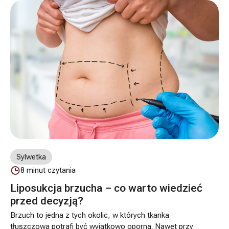
znaczenie. W Dr Szczyt Chirurgia Plastyczna w
Warszawie mamy duże doświadczenie w
przeprowadzaniu zabiegów Deep Plane Face Lift.
Sylwetka
8
minut czytania
Liposukcja brzucha – co warto wiedzieć
przed decyzją?
Brzuch to jedna z tych okolic, w których tkanka
tłuszczowa potrafi być wyjątkowo oporna. Nawet przy