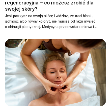
regeneracyjna – co możesz zrobić dla
swojej skóry?
Jeśli patrzysz na swoją skórę i widzisz, że traci blask,
jędrność albo równy koloryt, nie musisz od razu myśleć
o chirurgii plastycznej. Medycyna przeciwstarzeniowa i
regeneracyjna oferuje wiele mniej inwazyjnych, ale
skutecznych opcji. Z jednej strony mamy rozwiązania
diagnostyczne, które pomagają lepiej zrozumieć proces
starzenia, a z drugiej zabiegi nastawione na pobudzenie
skóry do odnowy, poprawę jej jakości i pracę nad
konkretnymi problemami, takimi jak zmarszczki, blizny
czy utrata napięcia.