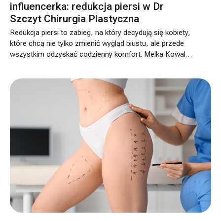
influencerka: redukcja piersi w Dr
Szczyt Chirurgia Plastyczna
Redukcja piersi to zabieg, na który decydują się kobiety,
które chcą nie tylko zmienić wygląd biustu, ale przede
wszystkim odzyskać codzienny komfort. Melka Kowal
od lat wiedziała, że ten moment w końcu nadejdzie. Po
wielu przemyśleniach, przygotowaniach i świadomej
decyzji oddała się w ręce specjalistów Dr Szczyt
Chirurgia Plastyczna. Zabieg redukcji piersi wykonał dr
hab. n. med. Artur Pasternak.