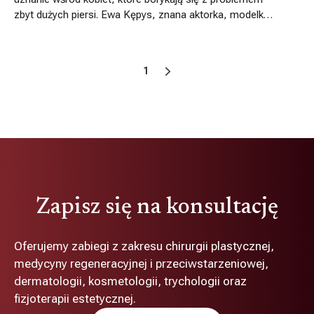
zbyt dużych piersi. Ewa Kępys, znana aktorka, modelka i
fotografka, poddała się operacji redukcji piersi w Klinice
Dr Szczyt Chirurgia Plastyczna, wykonanej przez doktor
Zofię Bochen, specjalistkę chirurgii plastycznej i
1
medycyny estetycznej. W podcaście Szczyt Piękna
opowiedziała o tym, co skłoniło ją do podjęcia tej decyzji
oraz o jej doświadczeniu przed i po zabiegu.
Zapisz się na konsultację
Oferujemy zabiegi z zakresu chirurgii plastycznej,
medycyny regeneracyjnej i przeciwstarzeniowej,
dermatologii, kosmetologii, trychologii oraz
fizjoterapii estetycznej.