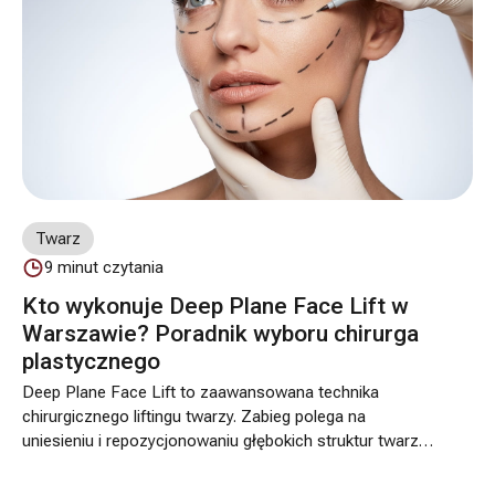
sposób” chcesz poprawić wygląd ust.
Twarz
9
minut czytania
Kto wykonuje Deep Plane Face Lift w
Warszawie? Poradnik wyboru chirurga
plastycznego
Deep Plane Face Lift to zaawansowana technika
chirurgicznego liftingu twarzy. Zabieg polega na
uniesieniu i repozycjonowaniu głębokich struktur twarzy,
w tym warstwy SMAS i mięśni mimicznych, dlatego
wybór operatora oraz miejsca operacji ma tu szczególne