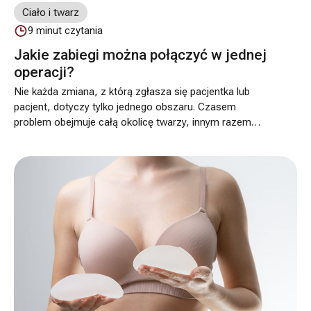
Ciało i twarz
9
minut czytania
Jakie zabiegi można połączyć w jednej
operacji?
Nie każda zmiana, z którą zgłasza się pacjentka lub
pacjent, dotyczy tylko jednego obszaru. Czasem
problem obejmuje całą okolicę twarzy, innym razem
jednocześnie twarz i sylwetkę albo kilka partii ciała po
ciąży czy dużej utracie masy ciała. Właśnie wtedy warto
rozważyć operację łączoną, czyli wykonanie kilku
zabiegów podczas jednego pobytu operacyjnego. Takie
podejście może oznaczać jedną narkozę, jedną
hospitalizację i jeden główny okres rekonwalescencji, ale
tylko wtedy, gdy pozwala na to kwalifikacja medyczna i
łączny zakres operacji.