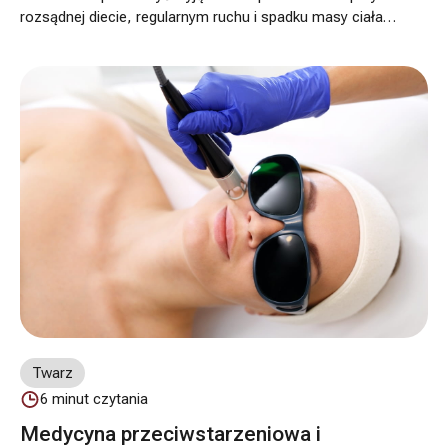
rozsądnej diecie, regularnym ruchu i spadku masy ciała
właśnie tutaj często zostaje „oponka”, która zaburza
proporcje sylwetki. W takich sytuacjach liposukcja może
być dobrym rozwiązaniem, ale tylko wtedy, gdy
odpowiada na realny problem. W naszej ofercie
traktujemy ją jako zabieg modelujący, a nie metodę
odchudzania. Sprawdź, co powinieneś/powinnaś wiedzieć
przed liposukcją brzucha.
Twarz
6
minut czytania
Medycyna przeciwstarzeniowa i