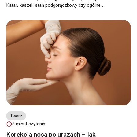
Katar, kaszel, stan podgorączkowy czy ogólne
osłabienie organizmu budzą naturalne pytania: czy
zabieg można wykonać zgodnie z planem i jakie leki są
bezpieczne w tym okresie?
Twarz
8
minut czytania
Korekcja nosa po urazach – jak