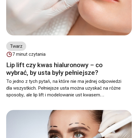
Twarz
7
minut czytania
Lip lift czy kwas hialuronowy – co
wybrać, by usta były pełniejsze?
To jedno z tych pytań, na które nie ma jednej odpowiedzi
dla wszystkich. Pełniejsze usta można uzyskać na różne
sposoby, ale lip lift i modelowanie ust kwasem
hialuronowym nie działają tak samo. Jeden zabieg jest
chirurgiczny i trwale zmienia proporcje czerwieni
wargowej oraz okolicy pod nosem, a drugi pozwala
szybko dodać objętości, poprawić kontur i nawilżenie
bez operacji. Dlatego przed decyzją warto odpowiedzieć
sobie nie tylko na pytanie „jak bardzo”, ale też „w jaki