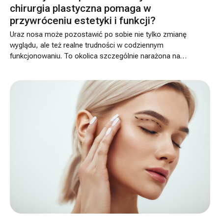
chirurgia plastyczna pomaga w
przywróceniu estetyki i funkcji?
Uraz nosa może pozostawić po sobie nie tylko zmianę
wyglądu, ale też realne trudności w codziennym
funkcjonowaniu. To okolica szczególnie narażona na
uszkodzenia, a nawet pozornie niewielki uraz bywa
przyczyną trwałej deformacji, asymetrii albo problemów
z drożnością nosa. W takich sytuacjach chirurgia
plastyczna nie pełni wyłącznie roli estetycznej. Często
ma także znaczenie funkcjonalne, ponieważ może
pomóc poprawić oddychanie i przywrócić bardziej
prawidłową budowę nosa.