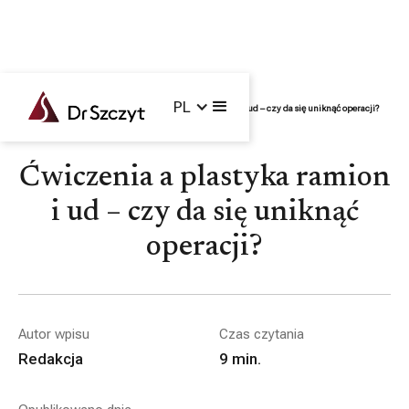
PL
Główna /
Blog /
Ciało
/
Ćwiczenia a plastyka ramion i ud – czy da się uniknąć operacji?
Ćwiczenia a plastyka ramion
i ud – czy da się uniknąć
operacji?
Autor wpisu
Czas czytania
Redakcja
9
min.