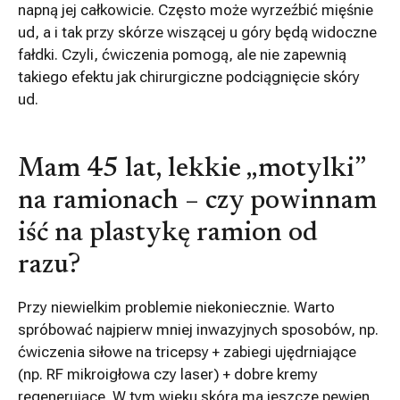
napną jej całkowicie. Często może wyrzeźbić mięśnie
ud, a i tak przy skórze wiszącej u góry będą widoczne
fałdki. Czyli, ćwiczenia pomogą, ale nie zapewnią
takiego efektu jak chirurgiczne podciągnięcie skóry
ud.
Mam 45 lat, lekkie „motylki”
na ramionach – czy powinnam
iść na plastykę ramion od
razu?
Przy niewielkim problemie niekoniecznie. Warto
spróbować najpierw mniej inwazyjnych sposobów, np.
ćwiczenia siłowe na tricepsy + zabiegi ujędrniające
(np. RF mikroigłowa czy laser) + dobre kremy
regenerujące. W tym wieku skóra ma jeszcze pewien