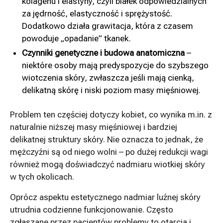
kolagenu i elastyny, czyli białek odpowiedzialnych
za jędrność, elastyczność i sprężystość.
Dodatkowo działa grawitacja, która z czasem
powoduje „opadanie” tkanek.
Czynniki genetyczne i budowa anatomiczna
–
niektóre osoby mają predyspozycje do szybszego
wiotczenia skóry, zwłaszcza jeśli mają cienką,
delikatną skórę i niski poziom masy mięśniowej.
Problem ten częściej dotyczy kobiet, co wynika m.in. z
naturalnie niższej masy mięśniowej i bardziej
delikatnej struktury skóry. Nie oznacza to jednak, że
mężczyźni są od niego wolni – po dużej redukcji wagi
również mogą doświadczyć nadmiaru wiotkiej skóry
w tych okolicach.
Oprócz aspektu estetycznego nadmiar luźnej skóry
utrudnia codzienne funkcjonowanie. Często
zgłaszane przez pacjentów problemy to otarcia i