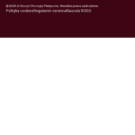
©
2026
dr Szczyt Chirurgia Plastyczna. Wszelkie prawa zastrzeżone
Polityka cookies
Regulamin serwisu
Klauzula RODO