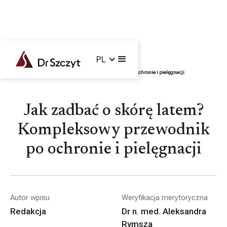
PL
Główna /
Blog /
Ciało i twarz
/
Jak zadbać o skórę latem? Kompleksowy przewodnik po ochronie i pielęgnacji
Jak zadbać o skórę latem?
Kompleksowy przewodnik
po ochronie i pielęgnacji
Autor wpisu
Weryfikacja merytoryczna
Redakcja
Dr n. med. Aleksandra
Rymsza